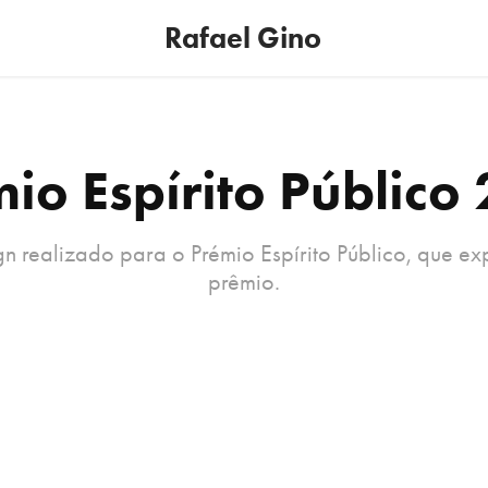
Rafael Gino
io Espírito Público
 realizado para o Prémio Espírito Público, que e
prêmio.